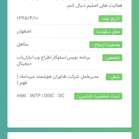
فعالیت های اصلیم دنبال کنم.
۱۳۶۵/۴/۱۰
تاریخ تولد:
اصفهان
محل سکونت:
متاهل
وضعیت ازدواج :
برنامه نویس/سئوکار/طراح وب/بازاریاب
تخصص:
دیجیتال
مدیرعامل شرکت فناوران هوشمند میرداماد (
شغل :
فهم )
mbti : INTP | DISC : DC
تست شخصیت شناسی :