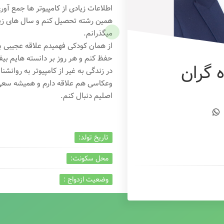
اطلاعات زیادی از کامپیوتر ها جمع آو
همین رشته تحصیل کنم و سال های زیاد
میگذرانم.
از همان کودکی فهمیدم علاقه عجیبی به
حفظ کنم و هر روز بر دانسته هایم بیفز
 گران
در زندگی به غیر از کامپیوتر به روانشنا
وعکاسی هم علاقه دارم و همیشه
سعی 
اصلیم دنبال کنم.
تاریخ تولد:
محل سکونت:
وضعیت ازدواج :
تخصص:
شغل :