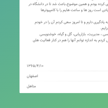
ری کرده بودم و همین موضوع،باعث شد تا در دانشگاه در
ی است روز ها و ساعت هایم را با کامپیوترها
 یادگیری دارم و تا امروز سعی کردم آن را در خودم
ایم.
سی ، مدیریت، بازاریابی، گ
ل و گیاه، خوشنویسی
کردم به اندازه توانم آنها را هم در کنار فعالیت های
۱۳۶۵/۴/۱۰
اصفهان
متاهل
برنامه نویس/سئوکار/طراح وب/بازاریاب دیجیتال
مدیرعامل شرکت فناوران هوشمند میرداماد ( فهم )