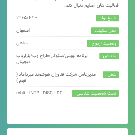
فعالیت های اصلیم دنبال کنم.
۱۳۶۵/۴/۱۰
تاریخ تولد:
اصفهان
محل سکونت:
متاهل
وضعیت ازدواج :
برنامه نویس/سئوکار/طراح وب/بازاریاب
تخصص:
دیجیتال
مدیرعامل شرکت فناوران هوشمند میرداماد (
شغل :
فهم )
mbti : INTP | DISC : DC
تست شخصیت شناسی :