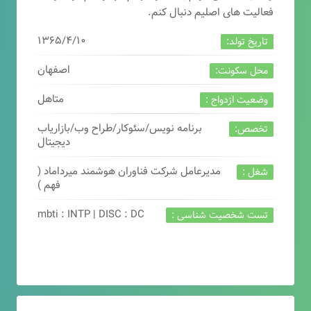
فعالیت های اصلیم دنبال کنم.
۱۳۶۵/۴/۱۰
تاریخ تولد:
اصفهان
محل سکونت:
متاهل
وضعیت ازدواج :
برنامه نویس/سئوکار/طراح وب/بازاریاب
تخصص:
دیجیتال
مدیرعامل شرکت فناوران هوشمند میرداماد (
شغل :
فهم )
mbti : INTP | DISC : DC
تست شخصیت شناسی :