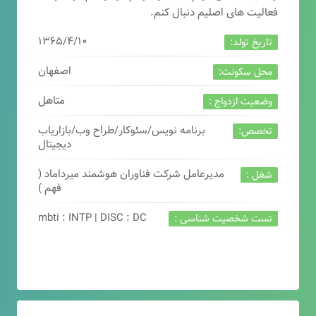
فعالیت های اصلیم دنبال کنم.
۱۳۶۵/۴/۱۰
تاریخ تولد:
اصفهان
محل سکونت:
متاهل
وضعیت ازدواج :
برنامه نویس/سئوکار/طراح وب/بازاریاب
تخصص:
دیجیتال
مدیرعامل شرکت فناوران هوشمند میرداماد (
شغل :
فهم )
mbti : INTP | DISC : DC
تست شخصیت شناسی :