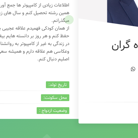
اطلاعات زیادی از کامپیوتر ها جمع آو
همین رشته تحصیل کنم و سال های زیاد
میگذرانم.
از همان کودکی فهمیدم علاقه عجیبی به
حفظ کنم و هر روز بر دانسته هایم بیفز
 گران
در زندگی به غیر از کامپیوتر به روانشنا
وعکاسی هم علاقه دارم و همیشه
سعی 
اصلیم دنبال کنم.
تاریخ تولد:
محل سکونت:
وضعیت ازدواج :
تخصص:
شغل :