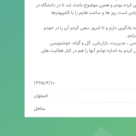
ری کرده بودم و همین موضوع،باعث شد تا در دانشگاه در
ی است روز ها و ساعت هایم را با کامپیوترها
 یادگیری دارم و تا امروز سعی کردم آن را در خودم
ایم.
سی ، مدیریت، بازاریابی، گ
ل و گیاه، خوشنویسی
کردم به اندازه توانم آنها را هم در کنار فعالیت های
۱۳۶۵/۴/۱۰
اصفهان
متاهل
برنامه نویس/سئوکار/طراح وب/بازاریاب دیجیتال
مدیرعامل شرکت فناوران هوشمند میرداماد ( فهم )