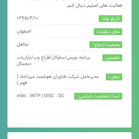
فعالیت های اصلیم دنبال کنم.
۱۳۶۵/۴/۱۰
تاریخ تولد:
اصفهان
محل سکونت:
متاهل
وضعیت ازدواج :
برنامه نویس/سئوکار/طراح وب/بازاریاب
تخصص:
دیجیتال
مدیرعامل شرکت فناوران هوشمند میرداماد (
شغل :
فهم )
mbti : INTP | DISC : DC
تست شخصیت شناسی :