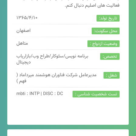
فعالیت های اصلیم دنبال کنم.
۱۳۶۵/۴/۱۰
تاریخ تولد:
اصفهان
محل سکونت:
متاهل
وضعیت ازدواج :
برنامه نویس/سئوکار/طراح وب/بازاریاب
تخصص:
دیجیتال
مدیرعامل شرکت فناوران هوشمند میرداماد (
شغل :
فهم )
mbti : INTP | DISC : DC
تست شخصیت شناسی :