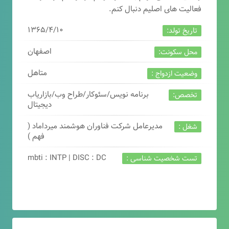
فعالیت های اصلیم دنبال کنم.
۱۳۶۵/۴/۱۰
تاریخ تولد:
اصفهان
محل سکونت:
متاهل
وضعیت ازدواج :
برنامه نویس/سئوکار/طراح وب/بازاریاب
تخصص:
دیجیتال
مدیرعامل شرکت فناوران هوشمند میرداماد (
شغل :
فهم )
mbti : INTP | DISC : DC
تست شخصیت شناسی :