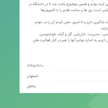
ری کرده بودم و همین موضوع،باعث شد تا در دانشگاه در
ی است روز ها و ساعت هایم را با کامپیوترها
 یادگیری دارم و تا امروز سعی کردم آن را در خودم
ایم.
سی ، مدیریت، بازاریابی، گ
ل و گیاه، خوشنویسی
کردم به اندازه توانم آنها را هم در کنار فعالیت های
۱۳۶۵/۴/۱۰
اصفهان
متاهل
برنامه نویس/سئوکار/طراح وب/بازاریاب دیجیتال
مدیرعامل شرکت فناوران هوشمند میرداماد ( فهم )