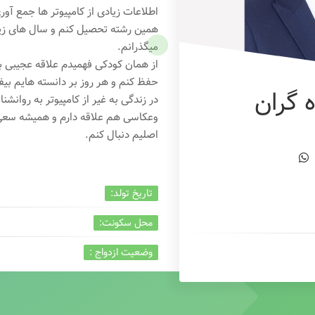
اطلاعات زیادی از کامپیوتر ها جمع آو
همین رشته تحصیل کنم و سال های زیاد
میگذرانم.
از همان کودکی فهمیدم علاقه عجیبی به
حفظ کنم و هر روز بر دانسته هایم بیفز
 گران
در زندگی به غیر از کامپیوتر به روانشنا
وعکاسی هم علاقه دارم و همیشه
سعی 
اصلیم دنبال کنم.
تاریخ تولد:
محل سکونت:
وضعیت ازدواج :
تخصص:
شغل :