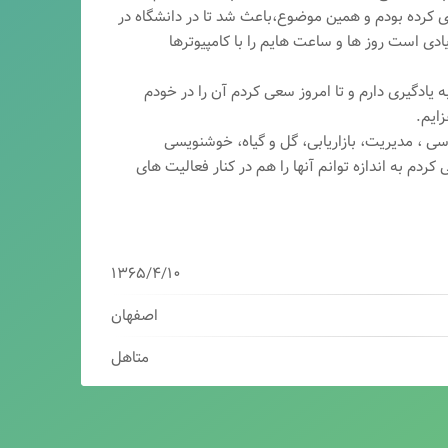
ری کرده بودم و همین موضوع،باعث شد تا در دانشگاه در
ی است روز ها و ساعت هایم را با کامپیوترها
 یادگیری دارم و تا امروز سعی کردم آن را در خودم
ایم.
سی ، مدیریت، بازاریابی، گ
ل و گیاه، خوشنویسی
کردم به اندازه توانم آنها را هم در کنار فعالیت های
۱۳۶۵/۴/۱۰
اصفهان
متاهل
برنامه نویس/سئوکار/طراح وب/بازاریاب دیجیتال
مدیرعامل شرکت فناوران هوشمند میرداماد ( فهم )