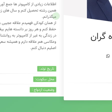
اطلاعات زیادی از کامپیوتر ها جمع آو
همین رشته تحصیل کنم و سال های زیاد
میگذرانم.
از همان کودکی فهمیدم علاقه عجیبی به
حفظ کنم و هر روز بر دانسته هایم بیفز
 گران
در زندگی به غیر از کامپیوتر به روانشنا
وعکاسی هم علاقه دارم و همیشه
سعی 
اصلیم دنبال کنم.
تاریخ تولد:
محل سکونت:
وضعیت ازدواج :
تخصص:
شغل :