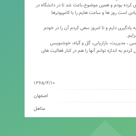
ری کرده بودم و همین موضوع،باعث شد تا در دانشگاه در
ی است روز ها و ساعت هایم را با کامپیوترها
 یادگیری دارم و تا امروز سعی کردم آن را در خودم
ایم.
سی ، مدیریت، بازاریابی، گ
ل و گیاه، خوشنویسی
کردم به اندازه توانم آنها را هم در کنار فعالیت های
۱۳۶۵/۴/۱۰
اصفهان
متاهل
برنامه نویس/سئوکار/طراح وب/بازاریاب دیجیتال
مدیرعامل شرکت فناوران هوشمند میرداماد ( فهم )