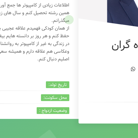
اطلاعات زیادی از کامپیوتر ها جمع آو
همین رشته تحصیل کنم و سال های زیاد
میگذرانم.
از همان کودکی فهمیدم علاقه عجیبی به
حفظ کنم و هر روز بر دانسته هایم بیفز
 گران
در زندگی به غیر از کامپیوتر به روانشنا
وعکاسی هم علاقه دارم و همیشه
سعی 
اصلیم دنبال کنم.
تاریخ تولد:
محل سکونت:
وضعیت ازدواج :
تخصص:
شغل :