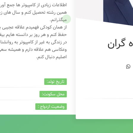
اطلاعات زیادی از کامپیوتر ها جمع آو
همین رشته تحصیل کنم و سال های زیاد
میگذرانم.
از همان کودکی فهمیدم علاقه عجیبی به
حفظ کنم و هر روز بر دانسته هایم بیفز
 گران
در زندگی به غیر از کامپیوتر به روانشنا
وعکاسی هم علاقه دارم و همیشه
سعی 
اصلیم دنبال کنم.
تاریخ تولد:
محل سکونت:
وضعیت ازدواج :
تخصص:
شغل :