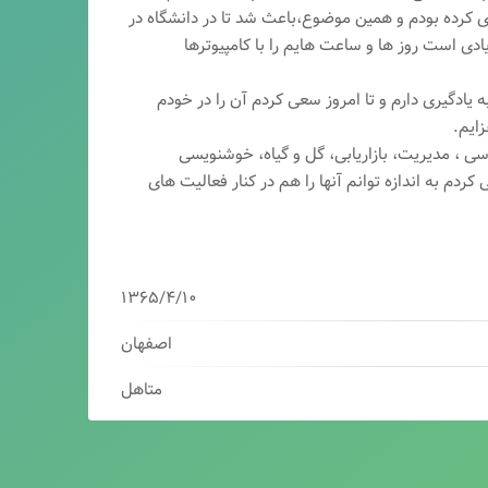
ری کرده بودم و همین موضوع،باعث شد تا در دانشگاه در
ی است روز ها و ساعت هایم را با کامپیوترها
 یادگیری دارم و تا امروز سعی کردم آن را در خودم
ایم.
سی ، مدیریت، بازاریابی، گ
ل و گیاه، خوشنویسی
کردم به اندازه توانم آنها را هم در کنار فعالیت های
۱۳۶۵/۴/۱۰
اصفهان
متاهل
برنامه نویس/سئوکار/طراح وب/بازاریاب دیجیتال
مدیرعامل شرکت فناوران هوشمند میرداماد ( فهم )