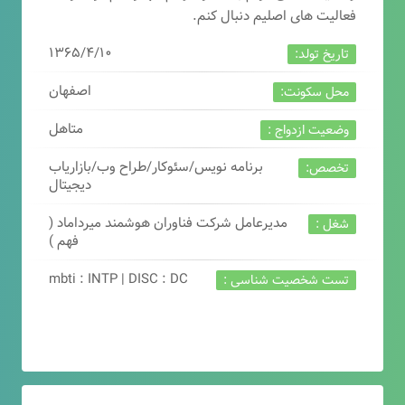
فعالیت های اصلیم دنبال کنم.
۱۳۶۵/۴/۱۰
تاریخ تولد:
اصفهان
محل سکونت:
متاهل
وضعیت ازدواج :
برنامه نویس/سئوکار/طراح وب/بازاریاب
تخصص:
دیجیتال
مدیرعامل شرکت فناوران هوشمند میرداماد (
شغل :
فهم )
mbti : INTP | DISC : DC
تست شخصیت شناسی :