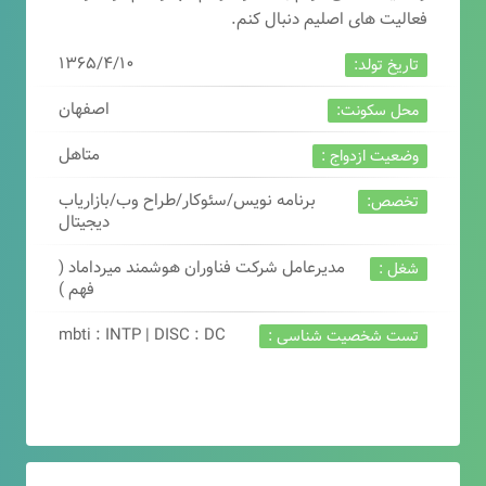
فعالیت های اصلیم دنبال کنم.
۱۳۶۵/۴/۱۰
تاریخ تولد:
اصفهان
محل سکونت:
متاهل
وضعیت ازدواج :
برنامه نویس/سئوکار/طراح وب/بازاریاب
تخصص:
دیجیتال
مدیرعامل شرکت فناوران هوشمند میرداماد (
شغل :
فهم )
mbti : INTP | DISC : DC
تست شخصیت شناسی :