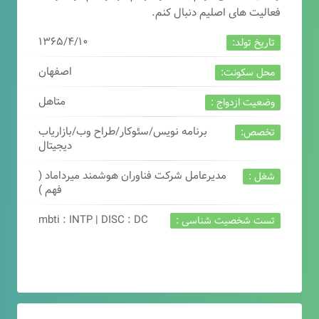
فعالیت های اصلیم دنبال کنم.
۱۳۶۵/۴/۱۰
تاریخ تولد:
اصفهان
محل سکونت:
متاهل
وضعیت ازدواج :
برنامه نویس/سئوکار/طراح وب/بازاریاب
تخصص:
دیجیتال
مدیرعامل شرکت فناوران هوشمند میرداماد (
شغل :
فهم )
mbti : INTP | DISC : DC
تست شخصیت شناسی :