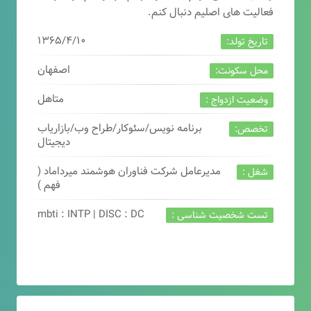
فعالیت های اصلیم دنبال کنم.
۱۳۶۵/۴/۱۰
تاریخ تولد:
اصفهان
محل سکونت:
متاهل
وضعیت ازدواج :
برنامه نویس/سئوکار/طراح وب/بازاریاب
تخصص:
دیجیتال
مدیرعامل شرکت فناوران هوشمند میرداماد (
شغل :
فهم )
mbti : INTP | DISC : DC
تست شخصیت شناسی :