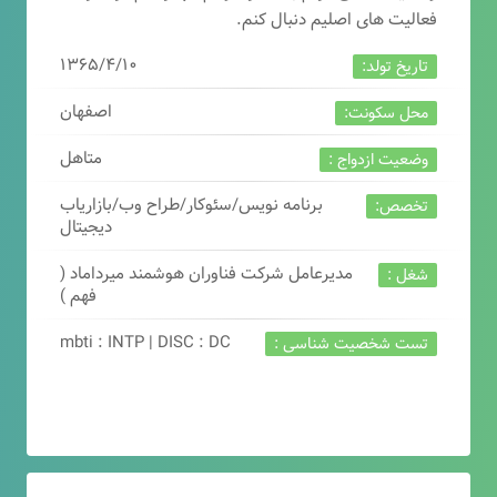
فعالیت های اصلیم دنبال کنم.
۱۳۶۵/۴/۱۰
تاریخ تولد:
اصفهان
محل سکونت:
متاهل
وضعیت ازدواج :
برنامه نویس/سئوکار/طراح وب/بازاریاب
تخصص:
دیجیتال
مدیرعامل شرکت فناوران هوشمند میرداماد (
شغل :
فهم )
mbti : INTP | DISC : DC
تست شخصیت شناسی :