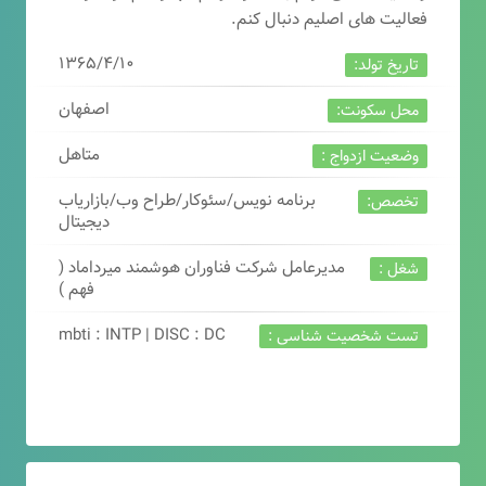
فعالیت های اصلیم دنبال کنم.
۱۳۶۵/۴/۱۰
تاریخ تولد:
اصفهان
محل سکونت:
متاهل
وضعیت ازدواج :
برنامه نویس/سئوکار/طراح وب/بازاریاب
تخصص:
دیجیتال
مدیرعامل شرکت فناوران هوشمند میرداماد (
شغل :
فهم )
mbti : INTP | DISC : DC
تست شخصیت شناسی :