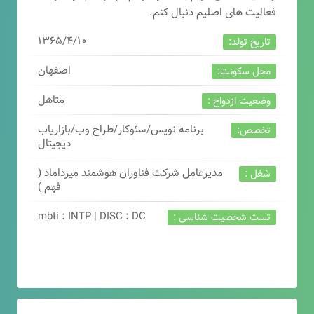
فعالیت های اصلیم دنبال کنم.
۱۳۶۵/۴/۱۰
تاریخ تولد:
اصفهان
محل سکونت:
متاهل
وضعیت ازدواج :
برنامه نویس/سئوکار/طراح وب/بازاریاب
تخصص:
دیجیتال
مدیرعامل شرکت فناوران هوشمند میرداماد (
شغل :
فهم )
mbti : INTP | DISC : DC
تست شخصیت شناسی :