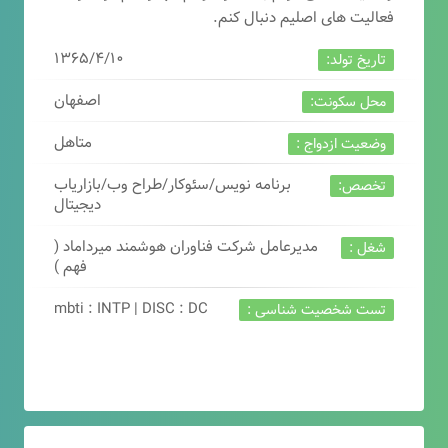
فعالیت های اصلیم دنبال کنم.
۱۳۶۵/۴/۱۰
تاریخ تولد:
اصفهان
محل سکونت:
متاهل
وضعیت ازدواج :
برنامه نویس/سئوکار/طراح وب/بازاریاب
تخصص:
دیجیتال
مدیرعامل شرکت فناوران هوشمند میرداماد (
شغل :
فهم )
mbti : INTP | DISC : DC
تست شخصیت شناسی :