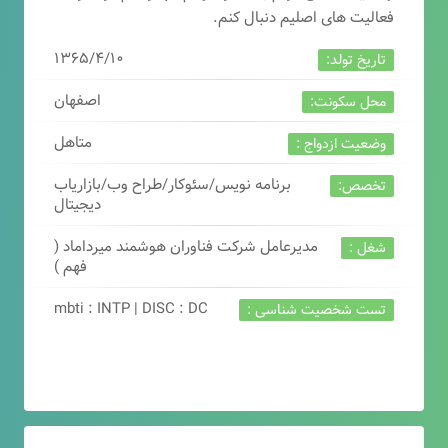
فعالیت های اصلیم دنبال کنم.
۱۳۶۵/۴/۱۰
تاریخ تولد:
اصفهان
محل سکونت:
متاهل
وضعیت ازدواج :
برنامه نویس/سئوکار/طراح وب/بازاریاب
تخصص:
دیجیتال
مدیرعامل شرکت فناوران هوشمند میرداماد (
شغل :
فهم )
mbti : INTP | DISC : DC
تست شخصیت شناسی :