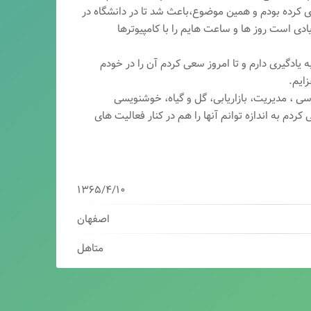
ری کرده بودم و همین موضوع،باعث شد تا در دانشگاه در
ی است روز ها و ساعت هایم را با کامپیوترها
 یادگیری دارم و تا امروز سعی کردم آن را در خودم
ایم.
سی ، مدیریت، بازاریابی، گ
ل و گیاه، خوشنویسی
کردم به اندازه توانم آنها را هم در کنار فعالیت های
۱۳۶۵/۴/۱۰
اصفهان
متاهل
برنامه نویس/سئوکار/طراح وب/بازاریاب دیجیتال
مدیرعامل شرکت فناوران هوشمند میرداماد ( فهم )