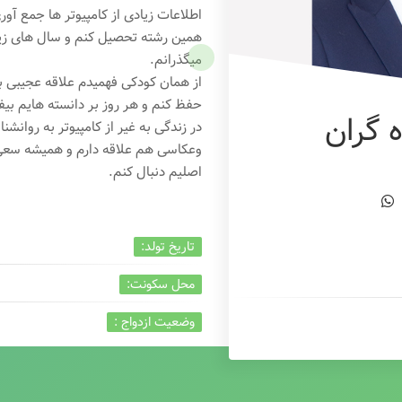
اطلاعات زیادی از کامپیوتر ها جمع آو
همین رشته تحصیل کنم و سال های زیاد
میگذرانم.
از همان کودکی فهمیدم علاقه عجیبی به
حفظ کنم و هر روز بر دانسته هایم بیفز
 گران
در زندگی به غیر از کامپیوتر به روانشنا
وعکاسی هم علاقه دارم و همیشه
سعی 
اصلیم دنبال کنم.
تاریخ تولد:
محل سکونت:
وضعیت ازدواج :
تخصص:
شغل :